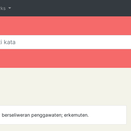
rks
 berseliweran penggawaten; erke­muten.