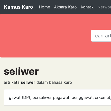
Kamus Karo
Home
Aksara Karo
Kontak
Netwo
seliwer
arti kata
seliwer
dalam bahasa karo
gawat (DP); berseliwer pegawat; penggawat; erkemut;