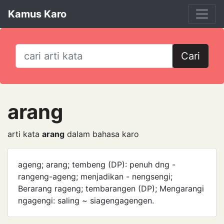
Kamus Karo
Cari
arang
arti kata
arang
dalam bahasa karo
ageng; arang; tembeng (DP): penuh dng -
rangeng-ageng; menjadikan - nengsengi;
Berarang rageng; tembarangen (DP); Mengarangi
ngagengi: saling ~ siagengagengen.