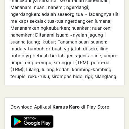
menekannya sebantar ke dl tanah seldemken;
Menanami nuani; nanemi; ngerdangi;
ngerdangken: adalah seseorg tua ~ ladangnya (lit
me kap) sekalak tua-tua ngerdangken jumana;
Menanamkan ngkeuburken; nuanken; nuanken;
nanemken; Ditanami isuan: ~nyalah jagung I
suanna jaung; ikubur; Tanaman suan-suanen: -
muda y tumbuh dr buah yg jatuh di sekeliling
pohon yg bebuah bertah; jenis-jenis ~ ine; umpu-
umpu; empu-empu; situnggul (TRM); peria-ria
(TRM); lulang; lulang kedah; kambing-kambing;
terupis; ruku-ruku; sirompas bide; rigi; silanglang;
Download Aplikasi
Kamus Karo
di Play Store