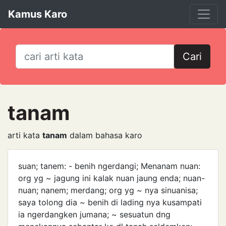
Kamus Karo
Cari
tanam
arti kata
tanam
dalam bahasa karo
suan; tanem: - benih ngerdangi; Menanam nuan:
org yg ~ jagung ini kalak nuan jaung enda; nuan-
nuan; nanem; merdang; org yg ~ nya sinuanisa;
saya tolong dia ~ benih di lading nya kusampati
ia ngerdangken jumana; ~ sesuatun dng